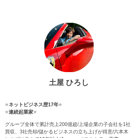
土屋 ひろし
⭐
ネットビジネス歴17年
⭐
⭐
連続起業家
⭐
グループ全体で累計売上200億超/上場企業の子会社を1社
買収、3社売却/儲かるビジネスの立ち上げが得意/六本木