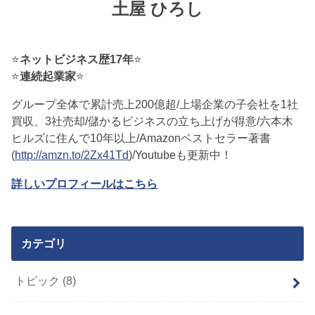
土屋 ひろし
⭐
ネットビジネス歴17年
⭐
⭐
連続起業家
⭐
グループ全体で累計売上200億超/上場企業の子会社を1社
買収、3社売却/儲かるビジネスの立ち上げが得意/六本木
ヒルズに住んで10年以上/Amazonベストセラー著書
(
http://amzn.to/2Zx41Td
)/Youtubeも更新中！
詳しいプロフィールはこちら
カテゴリ
トピック
(8)