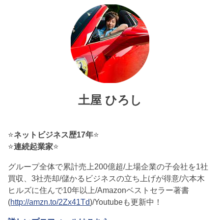
土屋 ひろし
⭐
ネットビジネス歴17年
⭐
⭐
連続起業家
⭐
グループ全体で累計売上200億超/上場企業の子会社を1社
買収、3社売却/儲かるビジネスの立ち上げが得意/六本木
ヒルズに住んで10年以上/Amazonベストセラー著書
(
http://amzn.to/2Zx41Td
)/Youtubeも更新中！