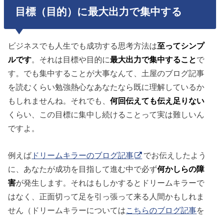
目標（目的）に最大出力で集中する
ビジネスでも人生でも成功する思考方法は
至ってシンプ
ルです
。それは目標や目的に
最大出力で集中すること
で
す。でも集中することが大事なんて、土屋のブログ記事
を読むくらい勉強熱心なあなたなら既に理解しているか
もしれませんね。それでも、
何回伝えても伝え足りない
くらい、この目標に集中し続けることって実は難しいん
ですよ。
例えば
ドリームキラーのブログ記事
でお伝えしたよう
に、あなたが成功を目指して進む中で必ず
何かしらの障
害
が発生します。それはもしかするとドリームキラーで
はなく、正面切って足を引っ張って来る人間かもしれま
せん（ドリームキラーについては
こちらのブログ記事
を