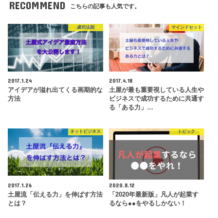
RECOMMEND
こちらの記事も人気です。
成功法則
マインドセット
2017.1.24
2017.4.18
アイデアが溢れ出てくる画期的な
土屋が最も重要視している人生や
方法
ビジネスで成功するために共通す
る「ある力」…
ネットビジネス
トピック
2017.1.26
2020.8.12
土屋流「伝える力」を伸ばす方法
「2020年最新版」凡人が起業す
とは？
るなら●●をやるしかない！