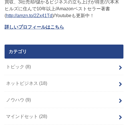
買収、3社売却/儲かるビジネスの立ち上げが得意/六本木
ヒルズに住んで10年以上/Amazonベストセラー著書
(
http://amzn.to/2Zx41Td
)/Youtubeも更新中！
詳しいプロフィールはこちら
カテゴリ
トピック
(8)
ネットビジネス
(18)
ノウハウ
(9)
マインドセット
(28)