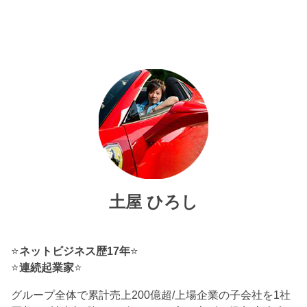
土屋 ひろし
⭐
ネットビジネス歴17年
⭐
⭐
連続起業家
⭐
グループ全体で累計売上200億超/上場企業の子会社を1社