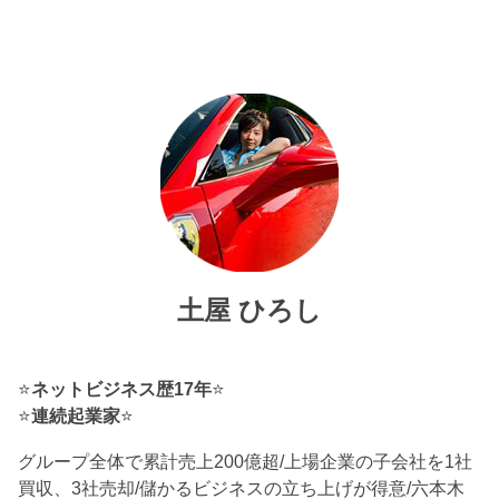
土屋 ひろし
⭐
ネットビジネス歴17年
⭐
⭐
連続起業家
⭐
グループ全体で累計売上200億超/上場企業の子会社を1社
買収、3社売却/儲かるビジネスの立ち上げが得意/六本木