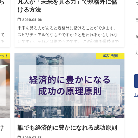
ら
凡人が「未来を見る力」で規格外に儲
ける方法
2020.08.06
未来を見る力があると規格外に儲けることができます。
して
スピリチュアル的なものですか？と思われるかもしれな
らあ
いですが、それとは別のものです。 この記事を最後まで
れ
見ていただくことによって、たとえあなたが普通の凡人
だったとしても、…
セット
成功法則
T
け
誰でも経済的に豊かになれる成功原則
2020.07.27