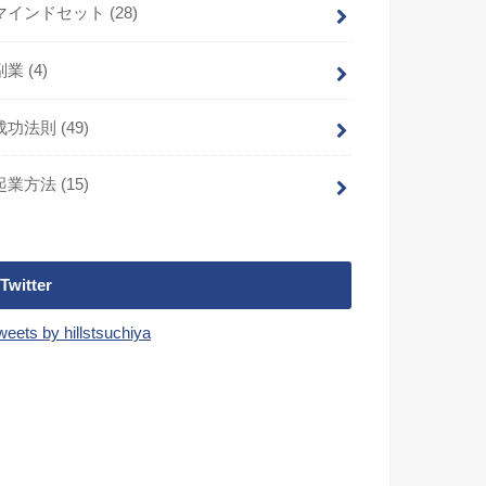
マインドセット
(28)
副業
(4)
成功法則
(49)
起業方法
(15)
Twitter
weets by hillstsuchiya