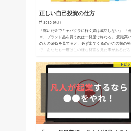
正しい自己投資の仕方
2020.09.11
「稼いだ金でキャバクラに行く奴は成功しない」 「
車、ブランド品を買う奴は一発屋で終わる」 意識高
の人のSNSを見てると、必ず出てくるのがこの類の発
で、あなたも一度はこの様な発言を見た事があるだろ
う。 彼らは口を…
トピッ