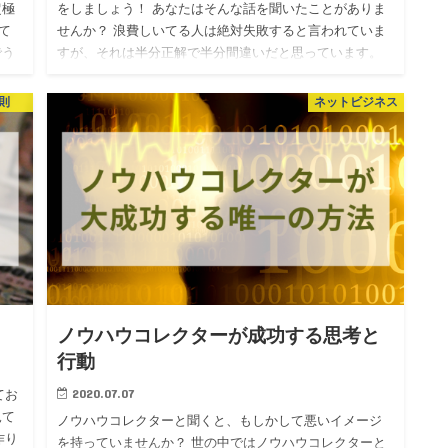
超極
をしましょう！ あなたはそんな話を聞いたことがありま
て
せんか？ 浪費しいてる人は絶対失敗すると言われていま
でう
すが、それは半分正解で半分間違いだと思っています。
なぜなら、浪費…
則
ネットビジネス
ノウハウコレクターが成功する思考と
行動
2020.07.07
てお
見て
ノウハウコレクターと聞くと、もしかして悪いイメージ
作り
を持っていませんか？ 世の中ではノウハウコレクターと