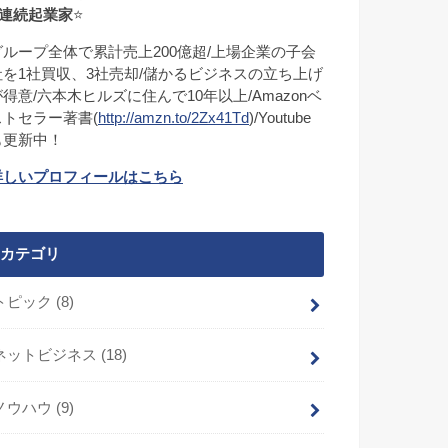
連続起業家
⭐
グループ全体で累計売上200億超/上場企業の子会
社を1社買収、3社売却/儲かるビジネスの立ち上げ
が得意/六本木ヒルズに住んで10年以上/Amazonベ
ストセラー著書(
http://amzn.to/2Zx41Td
)/Youtube
も更新中！
詳しいプロフィールはこちら
カテゴリ
トピック
(8)
ネットビジネス
(18)
ノウハウ
(9)