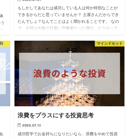
もしかしてあなたは成功している人は何か特別なことが
できるからだと思っていませんか？ 土屋さんだからでき
体
たんでしょ？なんてことはよく聞かれることです。 なの
いう
で、今回は大阪の日雇い労働者だった僕が、どうやって
い
たったの5年で六…
その
則
マインドセット
浪費をプラスにする投資思考
2020.07.13
あ
成功哲学でお金持ちになりたいなら、浪費をやめて投資