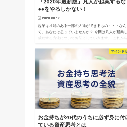
「2020年最新版」凡人が起業するな
●●をやるしかない！
2020.08.12
起業は才能のある一部の人達ができるもの・・・なん
て、あなたは思っていませんか？ 今回は凡人が起業
成功する方法についてお伝えしていきます。 これか
なたがビジネスをしていく中でうまくいくヒントにな
ば幸いです。 実を…
マインド
お金持ちが20代のうちに必ず身に付
ている資産思考とは