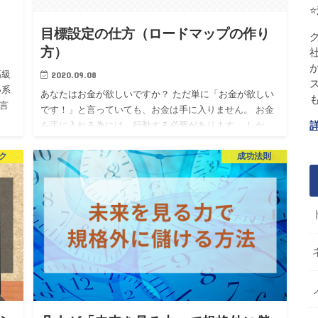
⭐
目標設定の仕方（ロードマップの作り
方）
2020.09.08
高級
い系
あなたはお金が欲しいですか？ ただ単に「お金が欲しい
言
です！」と言っていても、お金は手に入りません。 お金
を手に入れる為には、行動する必要があります。 しか
し、やみくもに行動したからといってもダメです。 確実
ク
成功法則
にお金を手に入…