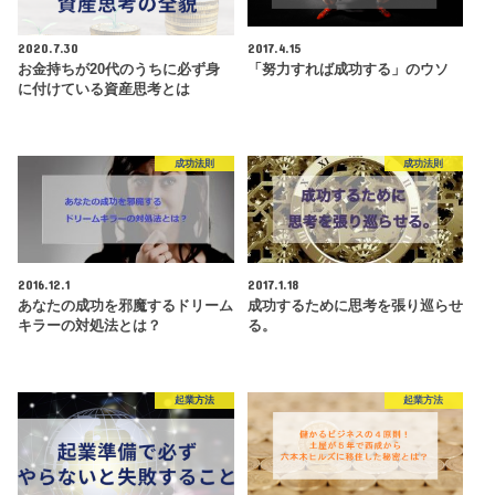
2020.7.30
2017.4.15
お金持ちが20代のうちに必ず身
「努力すれば成功する」のウソ
に付けている資産思考とは
成功法則
成功法則
2016.12.1
2017.1.18
あなたの成功を邪魔するドリーム
成功するために思考を張り巡らせ
キラーの対処法とは？
る。
起業方法
起業方法