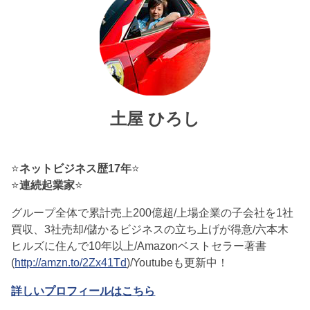
土屋 ひろし
⭐
ネットビジネス歴17年
⭐
⭐
連続起業家
⭐
グループ全体で累計売上200億超/上場企業の子会社を1社
買収、3社売却/儲かるビジネスの立ち上げが得意/六本木
ヒルズに住んで10年以上/Amazonベストセラー著書
(
http://amzn.to/2Zx41Td
)/Youtubeも更新中！
詳しいプロフィールはこちら