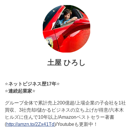
土屋 ひろし
⭐
ネットビジネス歴17年
⭐
⭐
連続起業家
⭐
グループ全体で累計売上200億超/上場企業の子会社を1社
買収、3社売却/儲かるビジネスの立ち上げが得意/六本木
ヒルズに住んで10年以上/Amazonベストセラー著書
(
http://amzn.to/2Zx41Td
)/Youtubeも更新中！