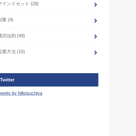
マインドセット
(28)
副業
(4)
成功法則
(49)
起業方法
(15)
Twitter
weets by hillstsuchiya