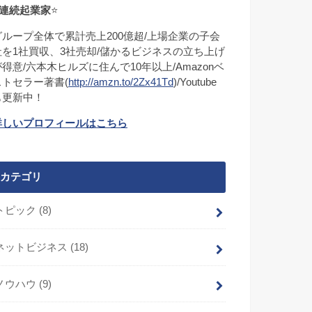
連続起業家
⭐
グループ全体で累計売上200億超/上場企業の子会
社を1社買収、3社売却/儲かるビジネスの立ち上げ
が得意/六本木ヒルズに住んで10年以上/Amazonベ
ストセラー著書(
http://amzn.to/2Zx41Td
)/Youtube
も更新中！
詳しいプロフィールはこちら
カテゴリ
トピック
(8)
ネットビジネス
(18)
ノウハウ
(9)